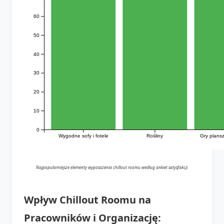
60
50
40
30
20
10
0
Wygodne sofy i fotele
Rośliny
Gry plans
Najpopularniejsze elementy wyposażenia chillout roomu według ankiet satysfakcji.
Wpływ Chillout Roomu na
Pracowników i Organizację: