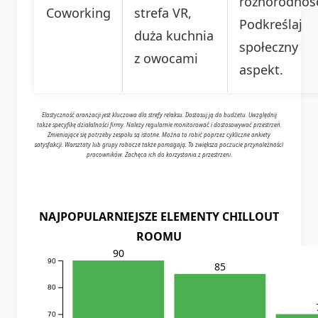
różnorodnoś
Coworking
strefa VR,
Podkreślaj
duża kuchnia
społeczny
z owocami
aspekt.
Elastyczność aranżacji jest kluczowa dla strefy relaksu. Dostosuj ją do budżetu. Uwzględnij
także specyfikę działalności firmy. Należy regularnie monitorować i dostosowywać przestrzeń.
Zmieniające się potrzeby zespołu są istotne. Można to robić poprzez cykliczne ankiety
satysfakcji. Warsztaty lub grupy robocze także pomagają. To zwiększa poczucie przynależności
pracowników. Zachęca ich do korzystania z przestrzeni.
NAJPOPULARNIEJSZE ELEMENTY CHILLOUT
ROOMU
90
90
85
80
70