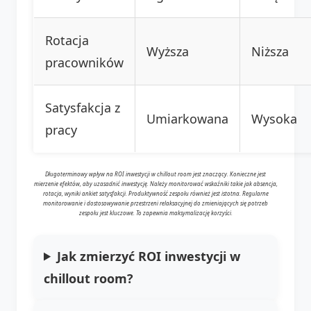
Rotacja
Wyższa
Niższa
pracowników
Satysfakcja z
Umiarkowana
Wysoka
pracy
Długoterminowy wpływ na ROI inwestycji w chillout room jest znaczący. Konieczne jest
mierzenie efektów, aby uzasadnić inwestycję. Należy monitorować wskaźniki takie jak absencja,
rotacja, wyniki ankiet satysfakcji. Produktywność zespołu również jest istotna. Regularne
monitorowanie i dostosowywanie przestrzeni relaksacyjnej do zmieniających się potrzeb
zespołu jest kluczowe. To zapewnia maksymalizację korzyści.
Jak zmierzyć ROI inwestycji w
chillout room?