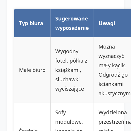
Sugerowane
Typ biura
Uwagi
wyposażenie
Można
Wygodny
wyznaczyć
fotel, półka z
mały kącik.
Małe biuro
książkami,
Odgrodź go
słuchawki
ściankami
wyciszające
akustycznymi
Sofy
Wydzielona
modułowe,
przestrzeń n
Średnie
konsola do
relaks.