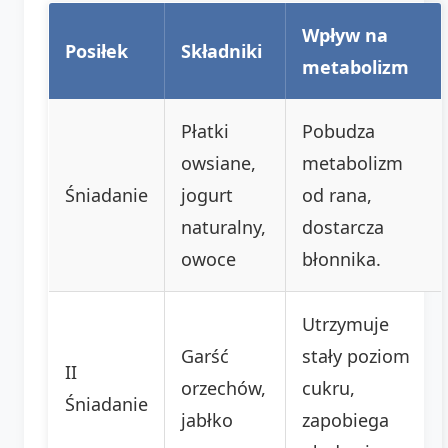
Wpływ na
Posiłek
Składniki
metabolizm
Płatki
Pobudza
owsiane,
metabolizm
Śniadanie
jogurt
od rana,
naturalny,
dostarcza
owoce
błonnika.
Utrzymuje
Garść
stały poziom
II
orzechów,
cukru,
Śniadanie
jabłko
zapobiega