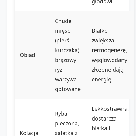
głodowi.
Chude
mięso
Białko
(pierś
zwiększa
kurczaka),
termogenezę,
Obiad
brązowy
węglowodany
ryż,
złożone dają
warzywa
energię.
gotowane
Lekkostrawna,
Ryba
dostarcza
pieczona,
białka i
Kolacja
sałatka z