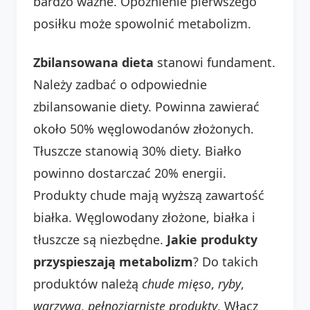
bardzo ważne. Opóźnienie pierwszego
posiłku może spowolnić metabolizm.
Zbilansowana dieta
stanowi fundament.
Należy zadbać o odpowiednie
zbilansowanie diety. Powinna zawierać
około 50% węglowodanów złożonych.
Tłuszcze stanowią 30% diety. Białko
powinno dostarczać 20% energii.
Produkty chude mają wyższą zawartość
białka. Węglowodany złożone, białka i
tłuszcze są niezbędne.
Jakie produkty
przyspieszają metabolizm
? Do takich
produktów należą
chude mięso
,
ryby
,
warzywa
,
pełnoziarniste produkty
. Włącz