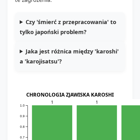
Czy 'śmierć z przepracowania' to
tylko japoński problem?
Jaka jest różnica między 'karoshi'
a 'karojisatsu'?
CHRONOLOGIA ZJAWISKA KAROSHI
1
1
1.0
0.9
0.8
0.7