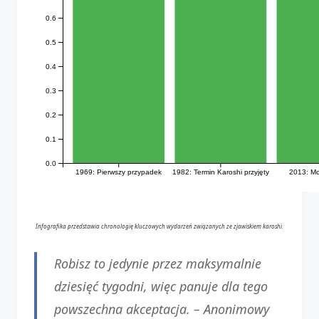
0.6
0.5
0.4
0.3
0.2
0.1
0.0
1969: Pierwszy przypadek
1982: Termin Karoshi przyjęty
2013: Mo
Infografika przedstawia chronologię kluczowych wydarzeń związanych ze zjawiskiem karoshi.
Robisz to jedynie przez maksymalnie
dziesięć tygodni, więc panuje dla tego
powszechna akceptacja. –
Anonimowy