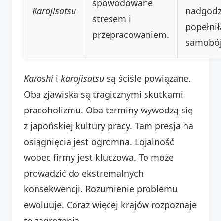
spowodowane
Karojisatsu
nadgodz
stresem i
popełnił
przepracowaniem.
samobój
Karoshi
i
karojisatsu
są ściśle powiązane.
Oba zjawiska są tragicznymi skutkami
pracoholizmu. Oba terminy wywodzą się
z japońskiej kultury pracy. Tam presja na
osiągnięcia jest ogromna. Lojalność
wobec firmy jest kluczowa. To może
prowadzić do ekstremalnych
konsekwencji. Rozumienie problemu
ewoluuje. Coraz więcej krajów rozpoznaje
te zagrożenia.