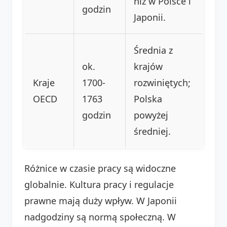
niż w Polsce i
godzin
Japonii.
Średnia z
ok.
krajów
Kraje
1700-
rozwiniętych;
OECD
1763
Polska
godzin
powyżej
średniej.
Różnice w czasie pracy są widoczne
globalnie. Kultura pracy i regulacje
prawne mają duży wpływ. W Japonii
nadgodziny są normą społeczną. W