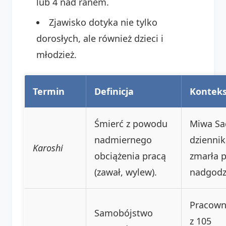
lub 4 nad ranem.
Zjawisko dotyka nie tylko
dorosłych, ale również dzieci i
młodzież.
Termin
Definicja
Konteks
Śmierć z powodu
Miwa Sa
nadmiernego
dziennik
Karoshi
obciążenia pracą
zmarła 
(zawał, wylew).
nadgodz
Pracown
Samobójstwo
z 105