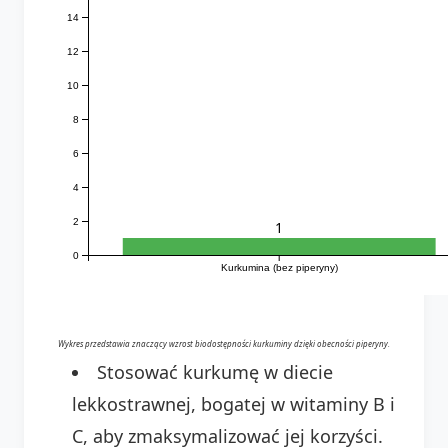
14
12
10
8
6
4
2
1
0
Kurkumina (bez piperyny)
Wykres przedstawia znaczący wzrost biodostępności kurkuminy dzięki obecności piperyny.
Stosować kurkumę w diecie
lekkostrawnej, bogatej w witaminy B i
C, aby zmaksymalizować jej korzyści.