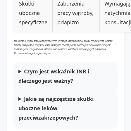
Skutki
Zaburzenia
Wymagają
uboczne
pracy wątroby,
natychmia
specyficzne
priapizm
konsultacji
Stosowanie leków przeciwzakrzepowych wymaga indywidualnej oceny ryzyka przez lekarza.
Należy uwzględnić wszystkie współistniejące choroby oraz potencjalne interakcje z innymi
substancjami. Pacjent musi informować lekarza o wszelkich niepokojących objawach.
Bezpieczeństwo jest najważniejsze.
Czym jest wskaźnik INR i
dlaczego jest ważny?
Jakie są najczęstsze skutki
uboczne leków
przeciwzakrzepowych?