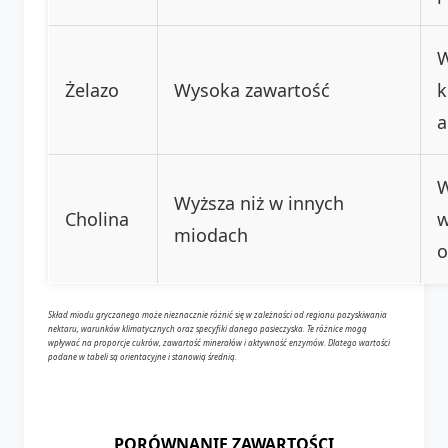
W
Żelazo
Wysoka zawartość
k
a
W
Wyższa niż w innych
Cholina
w
miodach
o
Skład miodu gryczanego może nieznacznie różnić się w zależności od regionu pozyskiwania
nektaru, warunków klimatycznych oraz specyfiki danego pasieczyska. Te różnice mogą
wpływać na proporcje cukrów, zawartość minerałów i aktywność enzymów. Dlatego wartości
podane w tabeli są orientacyjne i stanowią średnią.
PORÓWNANIE ZAWARTOŚCI