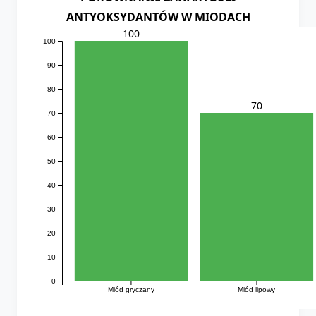
ANTYOKSYDANTÓW W MIODACH
100
100
90
80
70
70
60
50
40
30
20
10
0
Miód gryczany
Miód lipowy