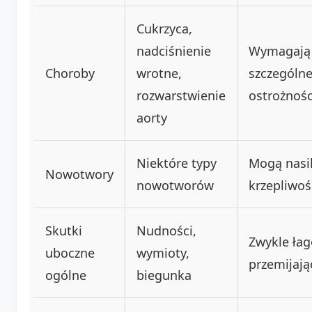
Cukrzyca,
nadciśnienie
Wymagają
Choroby
wrotne,
szczególne
rozwarstwienie
ostrożnośc
aorty
Niektóre typy
Mogą nasi
Nowotwory
nowotworów
krzepliwoś
Skutki
Nudności,
Zwykle łag
uboczne
wymioty,
przemijają
ogólne
biegunka