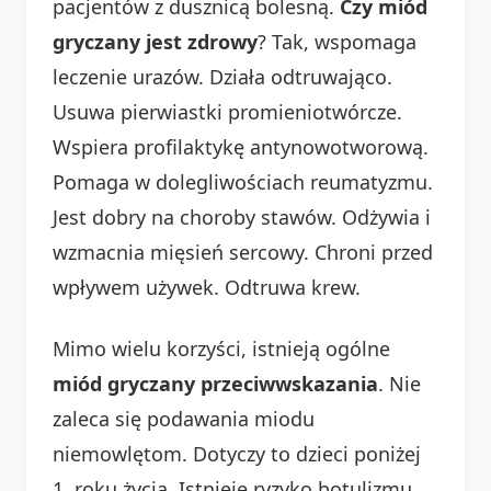
pacjentów z dusznicą bolesną.
Czy miód
gryczany jest zdrowy
? Tak, wspomaga
leczenie urazów. Działa odtruwająco.
Usuwa pierwiastki promieniotwórcze.
Wspiera profilaktykę antynowotworową.
Pomaga w dolegliwościach reumatyzmu.
Jest dobry na choroby stawów. Odżywia i
wzmacnia mięsień sercowy. Chroni przed
wpływem używek. Odtruwa krew.
Mimo wielu korzyści, istnieją ogólne
miód gryczany przeciwwskazania
. Nie
zaleca się podawania miodu
niemowlętom. Dotyczy to dzieci poniżej
1. roku życia. Istnieje ryzyko botulizmu