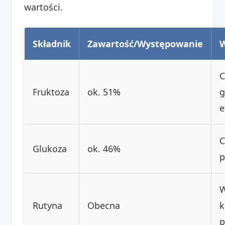
wartości.
Składnik
Zawartość/Występowanie
W
C
Fruktoza
ok. 51%
g
e
C
Glukoza
ok. 46%
p
W
Rutyna
Obecna
k
p