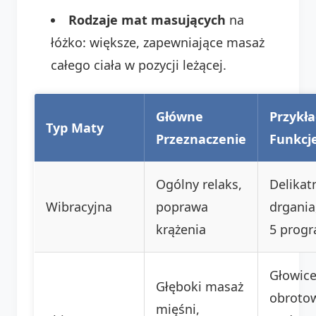
Rodzaje mat masujących
na
łóżko: większe, zapewniające masaż
całego ciała w pozycji leżącej.
Główne
Przykł
Typ Maty
Przeznaczenie
Funkcj
Ogólny relaks,
Delikat
Wibracyjna
poprawa
drgania,
krążenia
5 prog
Głowic
Głęboki masaż
obroto
mięśni,