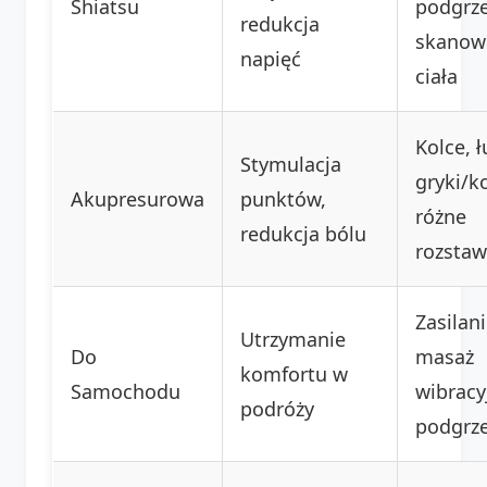
Shiatsu
podgrz
redukcja
skanow
napięć
ciała
Kolce, ł
Stymulacja
gryki/k
Akupresurowa
punktów,
różne
redukcja bólu
rozstaw
Zasilani
Utrzymanie
Do
masaż
komfortu w
Samochodu
wibracy
podróży
podgrz