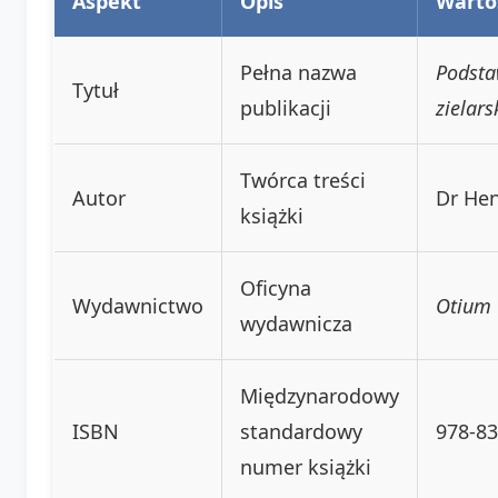
Aspekt
Opis
Warto
Pełna nazwa
Podsta
Tytuł
publikacji
zielars
Twórca treści
Autor
Dr Hen
książki
Oficyna
Wydawnictwo
Otium
wydawnicza
Międzynarodowy
ISBN
standardowy
978-83
numer książki