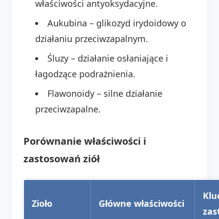
właściwości antyoksydacyjne.
Aukubina – glikozyd irydoidowy o
działaniu przeciwzapalnym.
Śluzy – działanie osłaniające i
łagodzące podrażnienia.
Flawonoidy – silne działanie
przeciwzapalne.
Porównanie właściwości i
zastosowań ziół
Klu
Zioło
Główne właściwości
zas