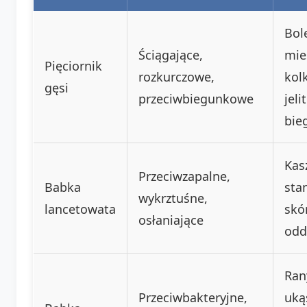
Bol
Ściągające,
mie
Pięciornik
rozkurczowe,
kol
gęsi
przeciwbiegunkowe
jeli
bie
Kasz
Przeciwzapalne,
Babka
sta
wykrztuśne,
lancetowata
skó
osłaniające
odd
Ran
Przeciwbakteryjne,
uką