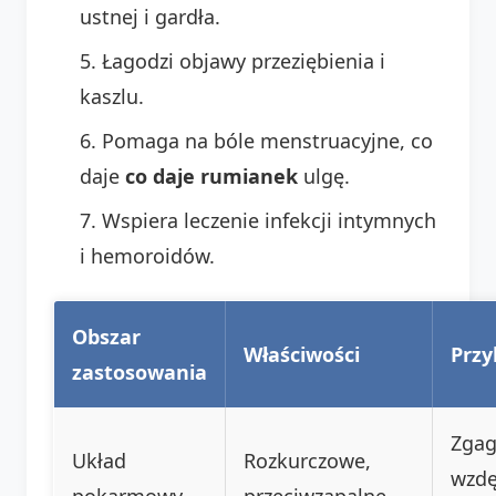
ustnej i gardła.
Łagodzi objawy przeziębienia i
kaszlu.
Pomaga na bóle menstruacyjne, co
daje
co daje rumianek
ulgę.
Wspiera leczenie infekcji intymnych
i hemoroidów.
Obszar
Właściwości
Przy
zastosowania
Zgag
Układ
Rozkurczowe,
wzdę
pokarmowy
przeciwzapalne