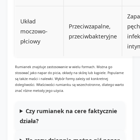
Zapa
Układ
Przeciwzapalne,
pęch
moczowo-
przeciwbakteryjne
infe
płciowy
inty
Rumianek znajduje zastosowanie w wielu formach. Można go
stosować jako napar do picia, okłady na skórę lub kąpiele. Popularne
są także maści i nalewki. Wybór formy zależy od konkretnej
dolegliwości. Właściwości rumianku są wszechstronne, dlatego warto
znać różne metody jego użycia.
Czy
rumianek na cere
faktycznie
działa?