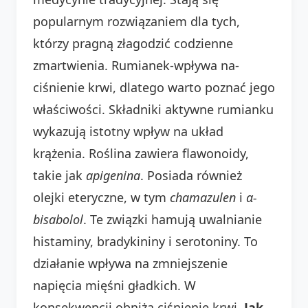
popularnym rozwiązaniem dla tych,
którzy pragną złagodzić codzienne
zmartwienia. Rumianek-wpływa na-
ciśnienie krwi, dlatego warto poznać jego
właściwości. Składniki aktywne rumianku
wykazują istotny wpływ na układ
krążenia. Roślina zawiera flawonoidy,
takie jak
apigenina
. Posiada również
olejki eteryczne, w tym
chamazulen
i
α-
bisabolol
. Te związki hamują uwalnianie
histaminy, bradykininy i serotoniny. To
działanie wpływa na zmniejszenie
napięcia mięśni gładkich. W
konsekwencji obniża ciśnienie krwi.
Jak