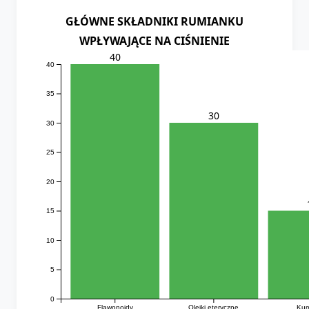
GŁÓWNE SKŁADNIKI RUMIANKU
WPŁYWAJĄCE NA CIŚNIENIE
40
40
35
30
30
25
20
15
10
5
0
Flawonoidy
Olejki eteryczne
Kum