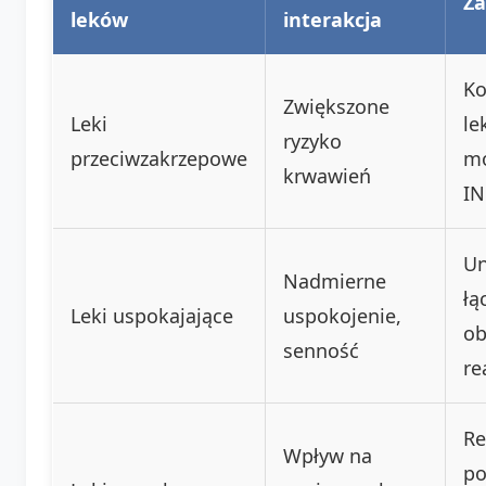
Za
leków
interakcja
Ko
Zwiększone
Leki
le
ryzyko
przeciwzakrzepowe
mo
krwawień
IN
Un
Nadmierne
łą
Leki uspokajające
uspokojenie,
o
senność
re
Re
Wpływ na
po