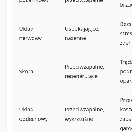
brzu
Bezs
Układ
Uspokajające,
stres
nerwowy
nasenne
zden
Trądz
Przeciwzapalne,
Skóra
podr
regenerujące
opar
Prze
Układ
Przeciwzapalne,
kasze
oddechowy
wykrztuśne
zapa
gard