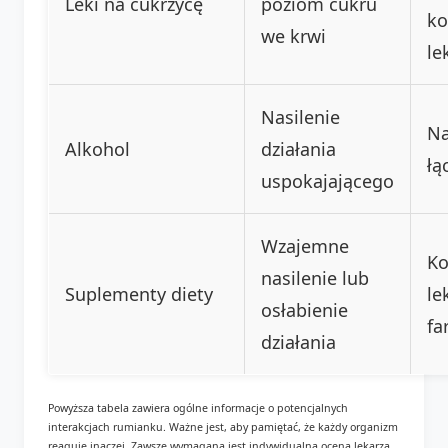
Leki na cukrzycę
poziom cukru
ko
we krwi
le
Nasilenie
Na
Alkohol
działania
łą
uspokajającego
Wzajemne
Ko
nasilenie lub
Suplementy diety
le
osłabienie
fa
działania
Powyższa tabela zawiera ogólne informacje o potencjalnych
interakcjach rumianku. Ważne jest, aby pamiętać, że każdy organizm
reaguje inaczej. Zawsze wymagana jest indywidualna ocena lekarza