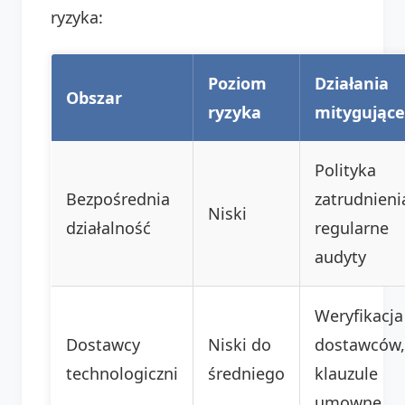
ryzyka:
Poziom
Działania
Obszar
ryzyka
mitygujące
Polityka
Bezpośrednia
zatrudnieni
Niski
działalność
regularne
audyty
Weryfikacja
Dostawcy
Niski do
dostawców,
technologiczni
średniego
klauzule
umowne