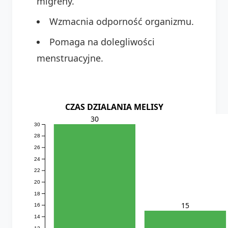
migreny.
Wzmacnia odporność organizmu.
Pomaga na dolegliwości
menstruacyjne.
CZAS DZIALANIA MELISY
30
30
28
26
24
22
20
18
15
16
14
12