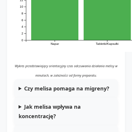
10
8
6
4
2
0
Napar
Tabletki/Kapsułki
Wykres przedstawiający orientacyjny czas odczuwania działania melisy w
minutach, w zależności od formy preparatu.
Czy melisa pomaga na migreny?
Jak melisa wpływa na
koncentrację?