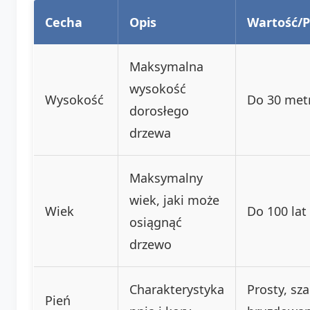
Cecha
Opis
Wartość/P
Maksymalna
wysokość
Wysokość
Do 30 met
dorosłego
drzewa
Maksymalny
wiek, jaki może
Wiek
Do 100 lat
osiągnąć
drzewo
Charakterystyka
Prosty, sza
Pień