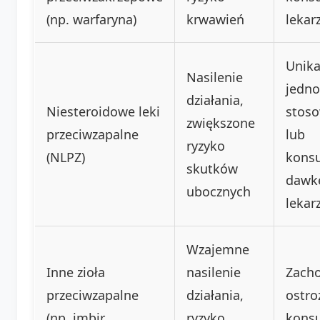
(np. warfaryna)
krwawień
leka
Unik
Nasilenie
jedn
działania,
Niesteroidowe leki
stos
zwiększone
przeciwzapalne
lub
ryzyko
(NLPZ)
kons
skutków
dawk
ubocznych
leka
Wzajemne
Inne zioła
nasilenie
Zach
przeciwzapalne
działania,
ostro
(np. imbir,
ryzyko
konsu