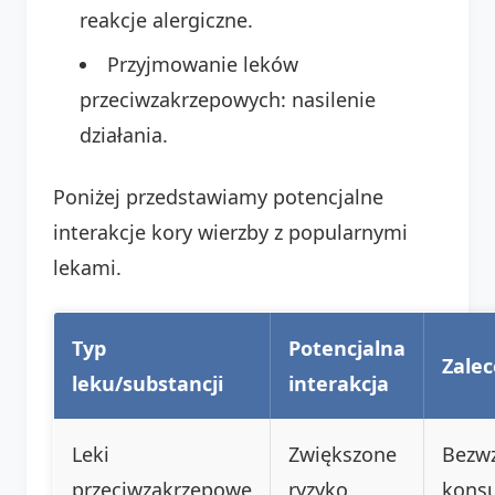
reakcje alergiczne.
Przyjmowanie leków
przeciwzakrzepowych: nasilenie
działania.
Poniżej przedstawiamy potencjalne
interakcje kory wierzby z popularnymi
lekami.
Typ
Potencjalna
Zalec
leku/substancji
interakcja
Leki
Zwiększone
Bezw
przeciwzakrzepowe
ryzyko
konsu