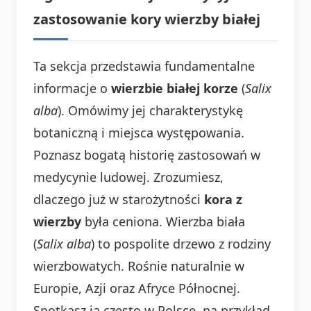
zastosowanie kory wierzby białej
Ta sekcja przedstawia fundamentalne
informacje o
wierzbie białej korze
(
Salix
alba
). Omówimy jej charakterystykę
botaniczną i miejsca występowania.
Poznasz bogatą historię zastosowań w
medycynie ludowej. Zrozumiesz,
dlaczego już w starożytności
kora z
wierzby
była ceniona. Wierzba biała
(
Salix alba
) to pospolite drzewo z rodziny
wierzbowatych. Rośnie naturalnie w
Europie, Azji oraz Afryce Północnej.
Spotkasz ją często w Polsce, na przykład