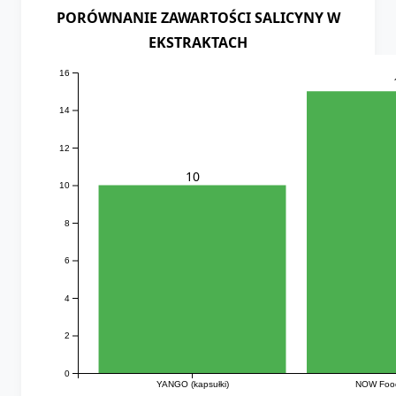
PORÓWNANIE ZAWARTOŚCI SALICYNY W
EKSTRAKTACH
16
14
12
10
10
8
6
4
2
0
YANGO (kapsułki)
NOW Foods