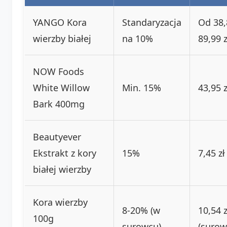
YANGO Kora
Standaryzacja
Od 38,
wierzby białej
na 10%
89,99 z
NOW Foods
White Willow
Min. 15%
43,95 z
Bark 400mg
Beautyever
Ekstrakt z kory
15%
7,45 zł
białej wierzby
Kora wierzby
8-20% (w
10,54 z
100g
surowcu)
(surow