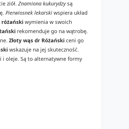
e ziół.
Znamiona kukurydzy
są
cę.
Pierwiosnek lekarski
wspiera układ
 różański
wymienia w swoich
żański
rekomenduje go na wątrobę.
lne.
Złoty wąs dr Różański
ceni go
ski
wskazuje na jej skuteczność.
i oleje. Są to alternatywne formy