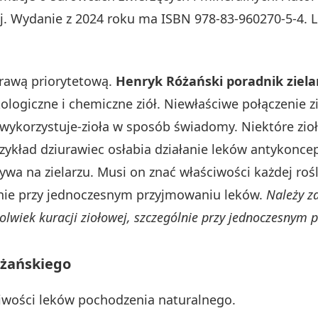
. Wydanie z 2024 roku ma ISBN 978-83-960270-5-4. Lic
prawą priorytetową.
Henryk Różański poradnik ziela
kologiczne i chemiczne ziół. Niewłaściwe połączenie 
-wykorzystuje-zioła w sposób świadomy. Niektóre zi
rzykład dziurawiec osłabia działanie leków antykonc
a na zielarzu. Musi on znać właściwości każdej rośl
lnie przy jednoczesnym przyjmowaniu leków.
Należy z
olwiek kuracji ziołowej, szczególnie przy jednoczesnym 
óżańskiego
iwości leków pochodzenia naturalnego.