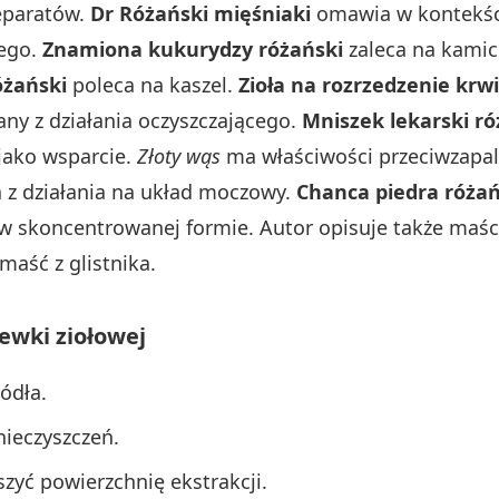
eparatów.
Dr Różański mięśniaki
omawia w kontekści
wego.
Znamiona kukurydzy różański
zaleca na kami
óżański
poleca na kaszel.
Zioła na rozrzedzenie krwi
any z działania oczyszczającego.
Mniszek lekarski ró
jako wsparcie.
Złoty wąs
ma właściwości przeciwzapa
 z działania na układ moczowy.
Chanca piedra różań
 skoncentrowanej formie. Autor opisuje także maści 
maść z glistnika.
ewki ziołowej
ródła.
nieczyszczeń.
zyć powierzchnię ekstrakcji.