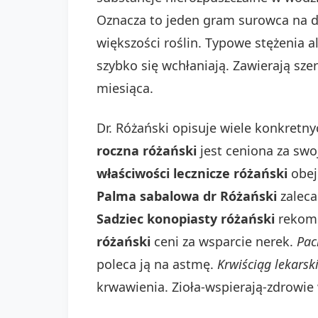
Oznacza to jeden gram surowca na dzi
większości roślin. Typowe stężenia a
szybko się wchłaniają. Zawierają sz
miesiąca.
Dr. Różański opisuje wiele konkretny
roczna różański
jest ceniona za swo
właściwości lecznicze różański
obej
Palma sabalowa dr Różański
zaleca
Sadziec konopiasty różański
rekome
różański
ceni za wsparcie nerek.
Pac
poleca ją na astmę.
Krwiściąg lekarsk
krwawienia. Zioła-wspierają-zdrowie