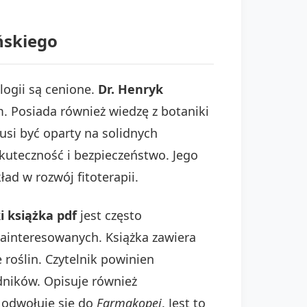
ńskiego
logii są cenione.
Dr. Henryk
m. Posiada również wiedzę z botaniki
usi być oparty na solidnych
kuteczność i bezpieczeństwo. Jego
ad w rozwój fitoterapii.
 książka pdf
jest często
zainteresowanych. Książka zawiera
 roślin. Czytelnik powinien
adników. Opisuje również
 odwołuje się do
Farmakopei
. Jest to