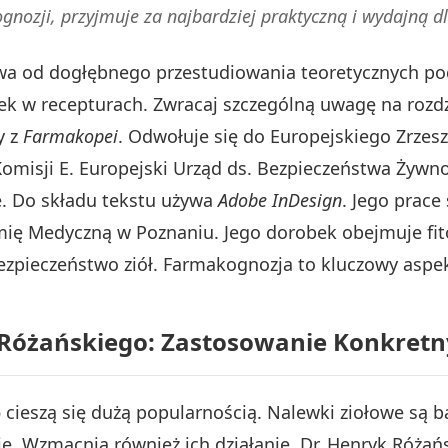
ognozji, przyjmuje za najbardziej praktyczną i wydajną dl
stwa od dogłębnego przestudiowania teoretycznych po
w recepturach. Zwracaj szczególną uwagę na rozdział
y z
Farmakopei
. Odwołuje się do Europejskiego Zrzesz
omisji E. Europejski Urząd ds. Bezpieczeństwa Żywnoś
e. Do składu tekstu używa
Adobe InDesign
. Jego prac
mię Medyczną w Poznaniu. Jego dorobek obejmuje fi
ezpieczeństwo ziół. Farmakognozja to kluczowy aspek
 Różańskiego: Zastosowanie Konkretny
o
cieszą się dużą popularnością. Nalewki ziołowe są 
e. Wzmacnia również ich działanie. Dr. Henryk Różań