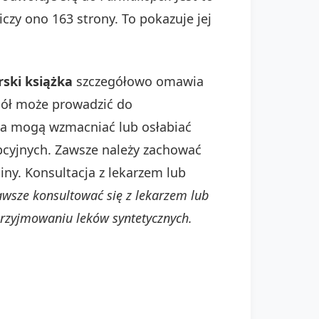
zy ono 163 strony. To pokazuje jej
rski książka
szczegółowo omawia
ziół może prowadzić do
oła mogą wzmacniać lub osłabiać
epcyjnych. Zawsze należy zachować
iny. Konsultacja z lekarzem lub
awsze konsultować się z lekarzem lub
przyjmowaniu leków syntetycznych.