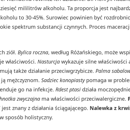
esięć mililitrów alkoholu. Ta proporcja jest najbardz
lkoholu to 30-45%. Surowiec powinien być rozdrobnion
erokie spektrum substancji czynnych. Proces maceracj
ch ziół.
Bylica roczna
, według Różańskiego, może wsp
je właściwości.
Nasturcja
wykazuje silne właściwości 
mują także działanie przeciwgrzybicze.
Palma sabalo
 ją mężczyznom.
Sadziec konopiasty
pomaga w proble
nduje go na infekcje.
Rdest ptasi
działa moczopędnie
hnotka zwyczajna
ma właściwości przeciwalergiczne.
i
jest znany z działania ściągającego.
Nalewka z krwi
 w sposób holistyczny.