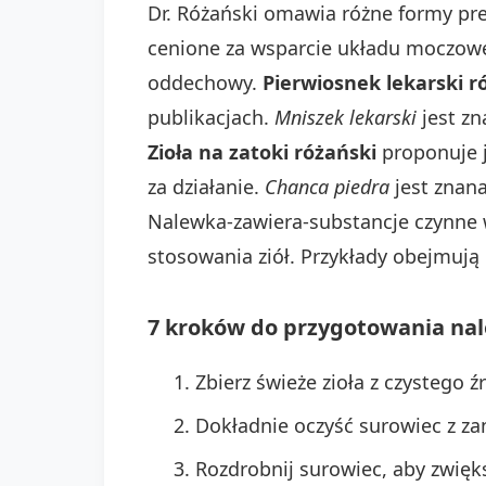
Dr. Różański omawia różne formy pr
cenione za wsparcie układu moczo
oddechowy.
Pierwiosnek lekarski r
publikacjach.
Mniszek lekarski
jest zn
Zioła na zatoki różański
proponuje 
za działanie.
Chanca piedra
jest znana
Nalewka-zawiera-substancje czynne w
stosowania ziół. Przykłady obejmują 
7 kroków do przygotowania nal
Zbierz świeże zioła z czystego ź
Dokładnie oczyść surowiec z za
Rozdrobnij surowiec, aby zwięks