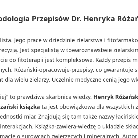
dologia Przepisów Dr. Henryka Róża
ista. Jego prace w dziedzinie zielarstwa i fitofarmako
ecyzją. Jest specjalistą w towaroznawstwie zielarski
cie do fitoterapii jest kompleksowe. Każdy przepis m
ych. Różański-opracowuje-przepisy, co gwarantuje s
la wielu zielarzy. Uczelnie medyczne cenią jego wkł
iej" to prawdziwa skarbnica wiedzy.
Henryk Różański
żański książka
ta jest obowiązkowa dla wszystkich 
nostki miar. Znajdują się tam także nazwy łacińskie
interakcjach. Książka-zawiera-wiedzę o układzie skł
macje o surowcach zwierzęcych i mineralnych. Autor