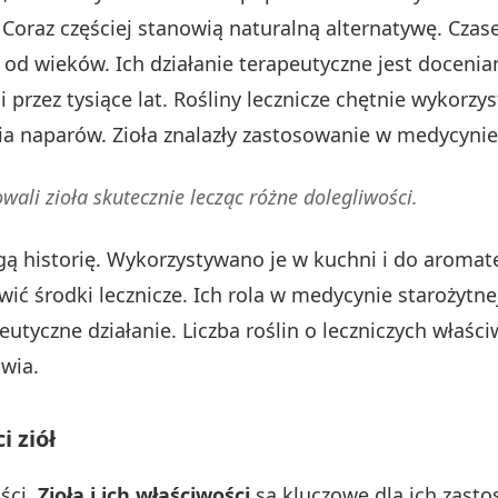
raz częściej stanowią naturalną alternatywę. Czase
od wieków. Ich działanie terapeutyczne jest docenian
i przez tysiące lat. Rośliny lecznicze chętnie wykorz
ia naparów. Zioła znalazły zastosowanie w medycynie
wali zioła skutecznie lecząc różne dolegliwości.
ą historię. Wykorzystywano je w kuchni i do aromate
 środki lecznicze. Ich rola w medycynie starożytnej
utyczne działanie. Liczba roślin o leczniczych właś
owia.
i ziół
ści.
Zioła i ich właściwości
są kluczowe dla ich zasto