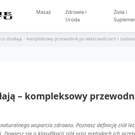
Masaż
Zdrowie i
Zioła i
Uroda
Supleme
na co działają – kompleksowy przewodnik po właściwościach i zasto
iałają – kompleksowy przewodn
naturalnego wsparcia zdrowia. Poznasz definicję ziół le
 Dowiesz się o klasyfikacji ziół oraz metodach ich prze