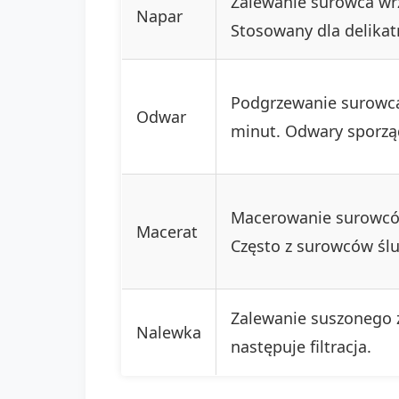
Zalewanie surowca wrz
Napar
Stosowany dla delikat
Podgrzewanie surowca
Odwar
minut. Odwary sporząd
Macerowanie surowców
Macerat
Często z surowców śl
Zalewanie suszonego z
Nalewka
następuje filtracja.