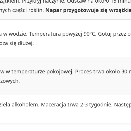
ątkiem. Przykryj naczynie. Odstaw na około 15 minu
nych części roślin.
Napar przygotowuje się wrzątk
 w wodzie. Temperatura powyżej 90°C. Gotuj przez o
za się dłużej.
 w temperaturze pokojowej. Proces trwa około 30 
uzowych.
iela alkoholem. Maceracja trwa 2-3 tygodnie. Nastę