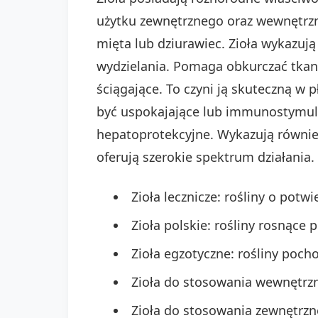
użytku zewnętrznego oraz wewnętrzn
mięta lub dziurawiec. Zioła wykazują
wydzielania. Pomaga obkurczać tkank
ściągające. To czyni ją skuteczną w
być uspokajające lub immunostymuluj
hepatoprotekcyjne. Wykazują również
oferują szerokie spektrum działania
Zioła lecznicze: rośliny o pot
Zioła polskie: rośliny rosnące
Zioła egzotyczne: rośliny poc
Zioła do stosowania wewnętrzn
Zioła do stosowania zewnętrzn