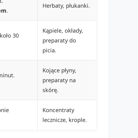
t.
Herbaty, płukanki.
iem
.
Kąpiele, okłady,
koło 30
preparaty do
picia.
Kojące płyny,
minut.
preparaty na
skórę.
pnie
Koncentraty
lecznicze, krople.