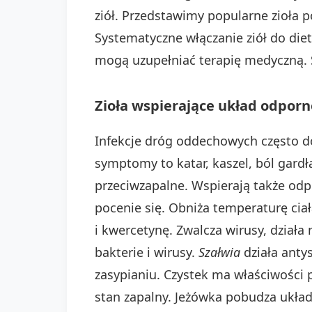
ziół. Przedstawimy popularne zioła 
Systematyczne włączanie ziół do die
mogą uzupełniać terapię medyczną. St
Zioła wspierające układ odpor
Infekcje dróg oddechowych często d
symptomy to katar, kaszel, ból gardł
przeciwzapalne. Wspierają także odp
pocenie się. Obniża temperaturę ciał
i kwercetynę. Zwalcza wirusy, działa
bakterie i wirusy.
Szałwia
działa anty
zasypianiu. Czystek ma właściwości 
stan zapalny. Jeżówka pobudza ukła