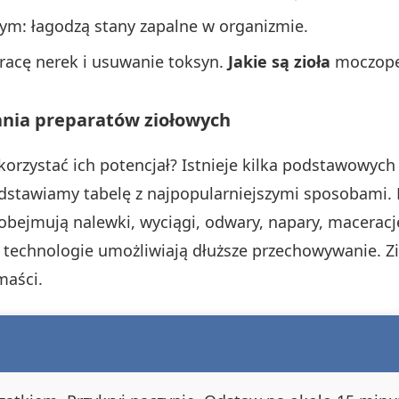
nym: łagodzą stany zapalne w organizmie.
racę nerek i usuwanie toksyn.
Jakie są zioła
moczop
nia preparatów ziołowych
ykorzystać ich potencjał? Istnieje kilka podstawow
edstawiamy tabelę z najpopularniejszymi sposobami.
obejmują nalewki, wyciągi, odwary, napary, maceracje
 technologie umożliwiają dłuższe przechowywanie. Z
maści.