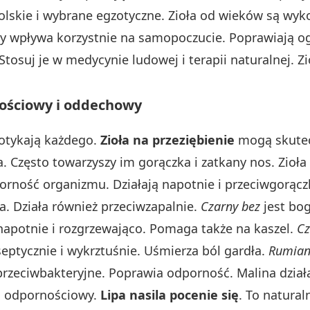
polskie i wybrane egzotyczne. Zioła od wieków są wy
ty wpływa korzystnie na samopoczucie. Poprawiają o
osuj je w medycynie ludowej i terapii naturalnej. Zi
nościowy i oddechowy
otykają każdego.
Zioła na przeziębienie
mogą skutec
a. Często towarzyszy im gorączka i zatkany nos. Zioła
orność organizmu. Działają napotnie i przeciwgorąc
a. Działa również przeciwzapalnie.
Czarny bez
jest bog
 napotnie i rozgrzewająco. Pomaga także na kaszel.
Cz
septycznie i wykrztuśnie. Uśmierza ból gardła.
Rumian
przeciwbakteryjne. Poprawia odporność. Malina dział
d odpornościowy.
Lipa nasila pocenie się
. To natura