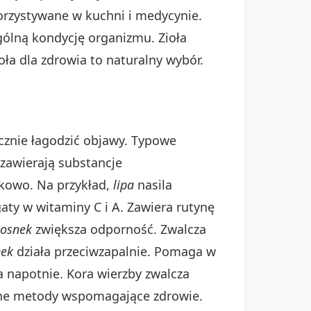
korzystywane w kuchni i medycynie.
gólną kondycję organizmu. Zioła
oła dla zdrowia to naturalny wybór.
znie łagodzić objawy. Typowe
 zawierają substancje
zkowo. Na przykład,
lipa
nasila
aty w witaminy C i A. Zawiera rutynę
osnek
zwiększa odporność. Zwalcza
ek
działa przeciwzapalnie. Pomaga w
a napotnie. Kora wierzby zwalcza
lne metody wspomagające zdrowie.