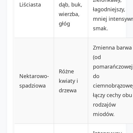
Liściasta
dąb, buk,
łagodniejszy,
wierzba,
mniej intensyw
głóg
smak.
Zmienna barwa
(od
pomarańczowej
Różne
Nektarowo-
do
kwiaty i
spadziowa
ciemnobrązowej
drzewa
łączy cechy obu
rodzajów
miodów.