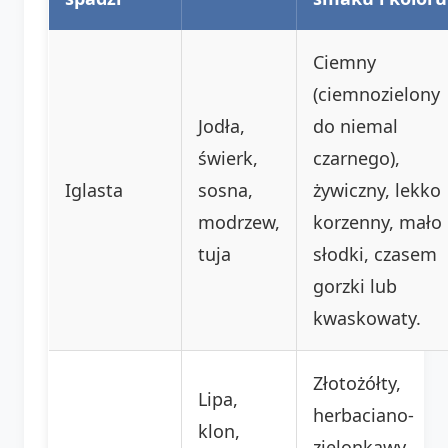
Ciemny
(ciemnozielony
Jodła,
do niemal
świerk,
czarnego),
Iglasta
sosna,
żywiczny, lekko
modrzew,
korzenny, mało
tuja
słodki, czasem
gorzki lub
kwaskowaty.
Złotożółty,
Lipa,
herbaciano-
klon,
zielonkawy,