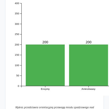
400
350
300
250
200
200
200
150
100
50
0
Enzymy
Aminokwasy
Wykres przedstawia orientacyjną przewagę miodu spadziowego nad