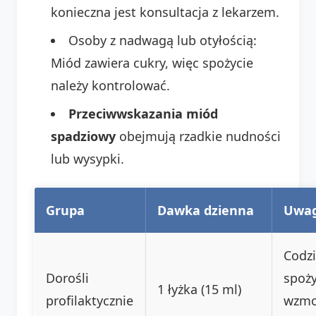
konieczna jest konsultacja z lekarzem.
Osoby z nadwagą lub otyłością:
Miód zawiera cukry, więc spożycie
należy kontrolować.
Przeciwwskazania miód
spadziowy
obejmują rzadkie nudności
lub wysypki.
Grupa
Dawka dzienna
Uwag
Codz
Dorośli
spoży
1 łyżka (15 ml)
profilaktycznie
wzmo