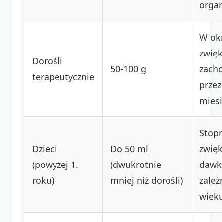
orga
W ok
zwięk
Dorośli
50-100 g
zacho
terapeutycznie
przez
miesi
Stop
Dzieci
Do 50 ml
zwię
(powyżej 1.
(dwukrotnie
dawk
roku)
mniej niż dorośli)
zależ
wieku