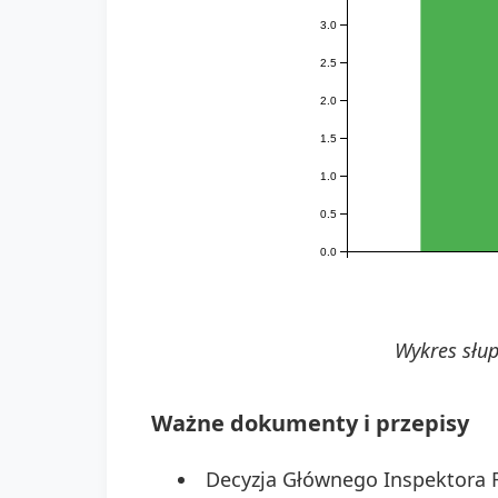
3.0
2.5
2.0
1.5
1.0
0.5
0.0
Wykres słup
Ważne dokumenty i przepisy
Decyzja Głównego Inspektora