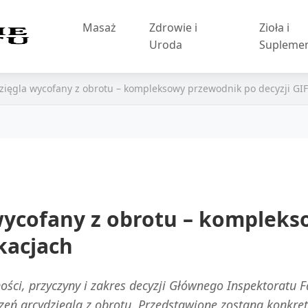
Masaż
Zdrowie i
Zioła i
Uroda
Supleme
zięgla wycofany z obrotu – kompleksowy przewodnik po decyzji GIF i
wycofany z obrotu – komplek
ikacjach
ości, przyczyny i zakres decyzji Głównego Inspektoratu 
eń arcydzięgla z obrotu. Przedstawione zostaną konkretn