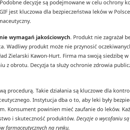
. Podobne decyzje są podejmowane w celu ochrony k
 GIF jest kluczowa dla bezpieczeństwa leków w Polsc
maceutyczny.
enie wymagań jakościowych
. Produkt nie zagrażał b
jąca. Wadliwy produkt może nie przynosić oczekiwan
ad Zielarski Kawon-Hurt. Firma ma swoją siedzibę w 
 z obrotu. Decyzja ta służy ochronie zdrowia publi
ą procedurą. Takie działania są kluczowe dla kontrol
eutycznego. Instytucja dba o to, aby leki były bezp
orm. Konsument powinien mieć zaufanie do leków. Ka
stwo i skuteczność produktów.
Decyzje o wycofaniu są
ów farmaceutycznych na rynku.