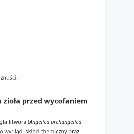
żności.
a zioła przed wycofaniem
la litwora (
Angelica archangelica
go wygląd, skład chemiczny oraz