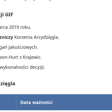
ji GIF
arca 2019 roku.
zniczy
Korzenia Arcydzięgla.
gań jakościowych.
won-Hurt z Krajewic.
wykonalności decyzji.
zięgla
Data ważności