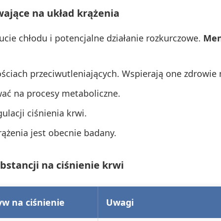
wające na układ krążenia
cie chłodu i potencjalne działanie rozkurczowe.
Men
ściach przeciwutleniających. Wspierają one zdrowie 
ać na procesy metaboliczne.
ulacji ciśnienia krwi.
rążenia jest obecnie badany.
stancji na ciśnienie krwi
w na ciśnienie
Uwagi