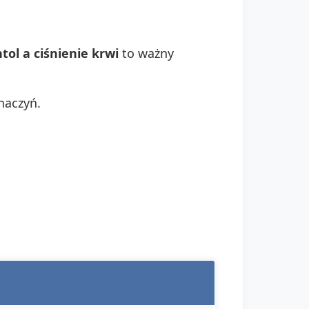
tol a ciśnienie krwi
to ważny
naczyń.