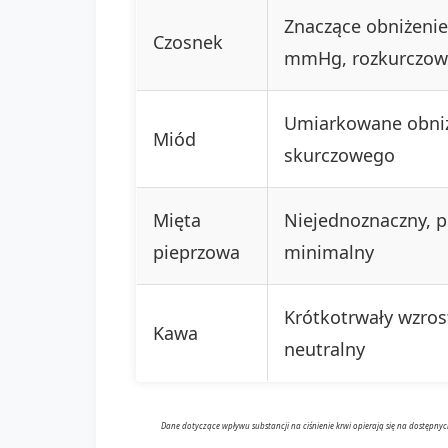
Znaczące obniżenie
Czosnek
mmHg, rozkurczow
Umiarkowane obniż
Miód
skurczowego
Mięta
Niejednoznaczny, p
pieprzowa
minimalny
Krótkotrwały wzro
Kawa
neutralny
Dane dotyczące wpływu substancji na ciśnienie krwi opierają się na dostępny