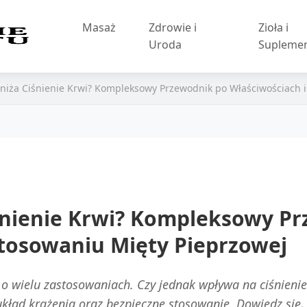
Masaż
Zdrowie i
Zioła i
Uroda
Supleme
niża Ciśnienie Krwi? Kompleksowy Przewodnik po Właściwościach i
śnienie Krwi? Kompleksowy P
stosowaniu Mięty Pieprzowej
o wielu zastosowaniach. Czy jednak wpływa na ciśnienie 
układ krążenia oraz bezpieczne stosowanie. Dowiedz się,