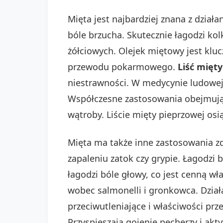
Mięta jest najbardziej znana z dzia
bóle brzucha. Skutecznie łagodzi kol
żółciowych. Olejek miętowy jest kl
przewodu pokarmowego.
Liść mięt
niestrawności. W medycynie ludowej s
Współczesne zastosowania obejmują
wątroby. Liście mięty pieprzowej osi
Mięta ma także inne zastosowania z
zapaleniu zatok czy grypie. Łagodzi 
łagodzi bóle głowy, co jest cenną wł
wobec salmonelli i gronkowca. Dział
przeciwutleniające i właściwości prz
Przyspieszają gojenie pęcherzy i ak