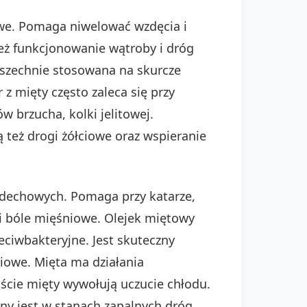
zowe. Pomaga niwelować wzdęcia i
nież funkcjonowanie wątroby i dróg
wszechnie stosowana na skurcze
z mięty często zaleca się przy
w brzucha, kolki jelitowej.
eż drogi żółciowe oraz wspieranie
ddechowych. Pomaga przy katarze,
 i bóle mięśniowe. Olejek miętowy
eciwbakteryjne. Jest skuteczny
iowe. Mięta ma działania
Liście mięty wywołują uczucie chłodu.
any jest w stanach zapalnych dróg