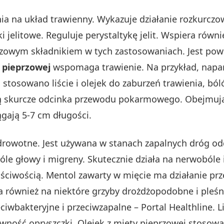
łania na układ trawienny. Wykazuje działanie rozkurc
ki jelitowe. Reguluje perystaltykę jelit. Wspiera rów
uczowym składnikiem w tych zastosowaniach. Jest po
y pieprzowej
wspomaga trawienie. Na przykład, napar 
tosowano liście i olejek do zaburzeń trawienia, bóló
 skurcze odcinka przewodu pokarmowego. Obejmują t
ągają 5-7 cm długości.
drowotne. Jest używana w stanach zapalnych dróg o
bóle głowy i migreny. Skutecznie działa na nerwobóle
aściwością. Mentol zawarty w mięcie ma działanie prz
a również na niektóre grzyby drożdżopodobne i pleśn
eciwbakteryjne i przeciwzapalne – Portal Healthline. 
tywność opryszczki. Olejek z mięty pieprzowej stosow