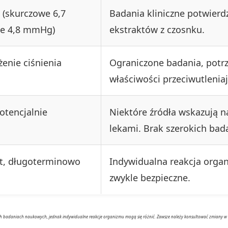
 (skurczowe 6,7
Badania kliniczne potwierd
e 4,8 mmHg)
ekstraktów z czosnku.
enie ciśnienia
Ograniczone badania, potrz
właściwości przeciwutleniaj
otencjalnie
Niektóre źródła wskazują na
lekami. Brak szerokich bada
st, długoterminowo
Indywidualna reakcja orga
zwykle bezpieczne.
ch badaniach naukowych, jednak indywidualne reakcje organizmu mogą się różnić. Zawsze należy konsultować zmiany w die