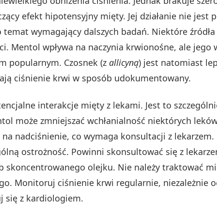
iewielkiego obniżenia ciśnienia. Jednak brakuje szer
ący efekt hipotensyjny mięty. Jej działanie nie jest
to temat wymagający dalszych badań. Niektóre źródła
ci. Mentol wpływa na naczynia krwionośne, ale jego 
łem popularnym. Czosnek (z
allicyną
) jest natomiast l
iżają ciśnienie krwi w sposób udokumentowany.
ncjalne interakcje mięty z lekami. Jest to szczegól
tol może zmniejszać wchłanialność niektórych leków
i na nadciśnienie, co wymaga konsultacji z lekarzem.
lną ostrożność. Powinni skonsultować się z lekarze
ub skoncentrowanego olejku. Nie należy traktować mi
go. Monitoruj ciśnienie krwi regularnie, niezależnie
j się z kardiologiem.