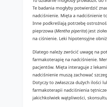
To działanie mogłoby prowadzić do n
Te badania mogłyby potwierdzić znacz
nadciśnienie. Mięta a nadciśnienie 
Inne podkreślają potrzebę ostrożnoś
pieprzowa (
Mentha piperita
) jest zio
na ciśnienie. Leki hipotensyjne obn
Dlatego należy zwrócić uwagę na pote
farmakoterapię na nadciśnienie. Men
pacjentów. Mięta interaguje z lekam
nadciśnienie muszą zachować szczegó
Dotyczy to zwłaszcza dużych ilości l
farmakoterapii nadciśnienia tętnicze
jakichkolwiek wątpliwości, skonsultu